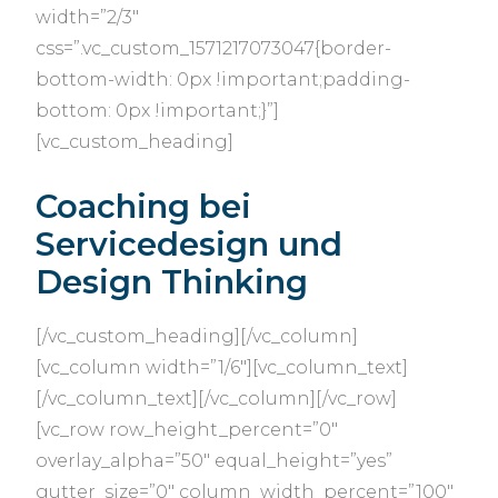
width=”2/3″
css=”.vc_custom_1571217073047{border-
bottom-width: 0px !important;padding-
bottom: 0px !important;}”]
[vc_custom_heading]
Coaching bei
Servicedesign und
Design Thinking
[/vc_custom_heading][/vc_column]
[vc_column width=”1/6″][vc_column_text]
[/vc_column_text][/vc_column][/vc_row]
[vc_row row_height_percent=”0″
overlay_alpha=”50″ equal_height=”yes”
gutter_size=”0″ column_width_percent=”100″