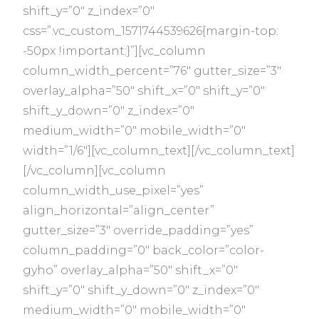
shift_y=”0″ z_index=”0″
css=”.vc_custom_1571744539626{margin-top:
-50px !important;}”][vc_column
column_width_percent=”76″ gutter_size=”3″
overlay_alpha=”50″ shift_x=”0″ shift_y=”0″
shift_y_down=”0″ z_index=”0″
medium_width=”0″ mobile_width=”0″
width=”1/6″][vc_column_text][/vc_column_text]
[/vc_column][vc_column
column_width_use_pixel=”yes”
align_horizontal=”align_center”
gutter_size=”3″ override_padding=”yes”
column_padding=”0″ back_color=”color-
gyho” overlay_alpha=”50″ shift_x=”0″
shift_y=”0″ shift_y_down=”0″ z_index=”0″
medium_width=”0″ mobile_width=”0″