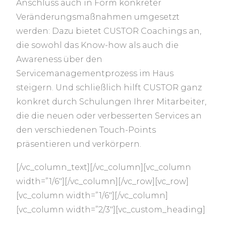
Anschluss auch in Form konkreter
Veränderungsmaßnahmen umgesetzt
werden: Dazu bietet CUSTOR Coachings an,
die sowohl das Know-how als auch die
Awareness über den
Servicemanagementprozess im Haus
steigern. Und schließlich hilft CUSTOR ganz
konkret durch Schulungen Ihrer Mitarbeiter,
die die neuen oder verbesserten Services an
den verschiedenen Touch-Points
präsentieren und verkörpern.
[/vc_column_text][/vc_column][vc_column
width=”1/6″][/vc_column][/vc_row][vc_row]
[vc_column width=”1/6″][/vc_column]
[vc_column width=”2/3″][vc_custom_heading]