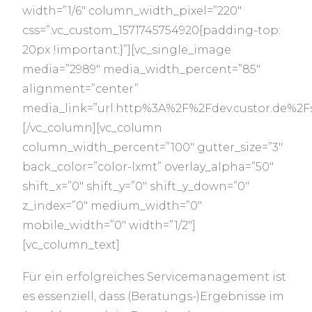
width=”1/6″ column_width_pixel=”220″
css=”.vc_custom_1571745754920{padding-top:
20px !important;}”][vc_single_image
media=”2989″ media_width_percent=”85″
alignment=”center”
media_link=”url:http%3A%2F%2Fdev.custor.de%2F
[/vc_column][vc_column
column_width_percent=”100″ gutter_size=”3″
back_color=”color-lxmt” overlay_alpha=”50″
shift_x=”0″ shift_y=”0″ shift_y_down=”0″
z_index=”0″ medium_width=”0″
mobile_width=”0″ width=”1/2″]
[vc_column_text]
Für ein erfolgreiches Servicemanagement ist
es essenziell, dass (Beratungs-)Ergebnisse im