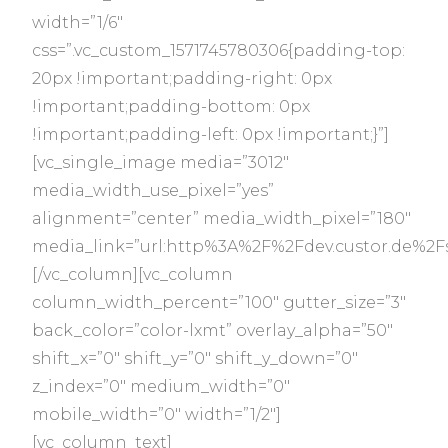
width=”1/6″
css=”.vc_custom_1571745780306{padding-top:
20px !important;padding-right: 0px
!important;padding-bottom: 0px
!important;padding-left: 0px !important;}”]
[vc_single_image media=”3012″
media_width_use_pixel=”yes”
alignment=”center” media_width_pixel=”180″
media_link=”url:http%3A%2F%2Fdev.custor.de%2Fse
[/vc_column][vc_column
column_width_percent=”100″ gutter_size=”3″
back_color=”color-lxmt” overlay_alpha=”50″
shift_x=”0″ shift_y=”0″ shift_y_down=”0″
z_index=”0″ medium_width=”0″
mobile_width=”0″ width=”1/2″]
[vc_column_text]