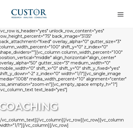
[vc_row is_header="yes" unlock_row_content="yes"
row_height_percent="75" back_image="3135"
PHILOSOPHIE
back_attachment="fixed" overlay_alpha="0" gutter_size="3"
column_width_percent="100" shift_y="0" z_index="0"
LEISTUNGEN
shape_dividers=""][vc_column column_width_percent="100"
position_vertical="middle" align_horizontal="align_center"
REFERENZEN
overlay_alpha="50" gutter_size="3" medium_width="0"
mobile_width="0" shift_x="0" shift_y="0" shift_y_fixed="yes"
PRÄSENZ
shift_y_down="-2" z_index="0" width="1/1"][vc_single_image
media="1008" media_width_percent="10" alignment="center"
DOWNLOAD
css_animation="zoom-in"][vc_empty_space empty_h="1"]
[vc_column_text text_lead="yes"]
KONTAKT
SEARCH
COACHING
[/vc_column_text][/vc_column][/vc_row][vc_row][vc_column
width="1/1"][/vc_column][/vc_row]