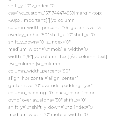
shift_y=”0″ z_index=”0″
css=”.vc_custom_1571744474959{margin-top:
-50px !important;}”][vc_column
column_width_percent=”76″ gutter_size=”3″
overlay_alpha=”50″ shift_x=”0″ shift_y=”0″
shift_y_down=”0″ z_index=”0″
medium_width=”0″ mobile_width=”0″
width=”1/6″][vc_column_text][/vc_column_text]
[/vc_column][vc_column
column_width_percent=”90″
align_horizontal=”align_center”
gutter_size=”0″ override_padding=”yes”
column_padding=”0″ back_color=”color-
gyho” overlay_alpha=”50″ shift_x=”0″
shift_y=”0″ shift_y_down=”0″ z_index=”0″
medium_width=”0″ mobile_width=”0″