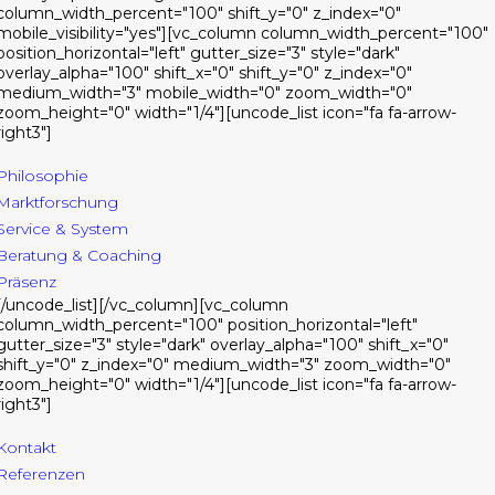
column_width_percent="100" shift_y="0" z_index="0"
mobile_visibility="yes"][vc_column column_width_percent="100"
position_horizontal="left" gutter_size="3" style="dark"
overlay_alpha="100" shift_x="0" shift_y="0" z_index="0"
medium_width="3" mobile_width="0" zoom_width="0"
zoom_height="0" width="1/4"][uncode_list icon="fa fa-arrow-
right3"]
Philosophie
Marktforschung
Service & System
Beratung & Coaching
Präsenz
[/uncode_list][/vc_column][vc_column
column_width_percent="100" position_horizontal="left"
gutter_size="3" style="dark" overlay_alpha="100" shift_x="0"
shift_y="0" z_index="0" medium_width="3" zoom_width="0"
zoom_height="0" width="1/4"][uncode_list icon="fa fa-arrow-
right3"]
Kontakt
Referenzen