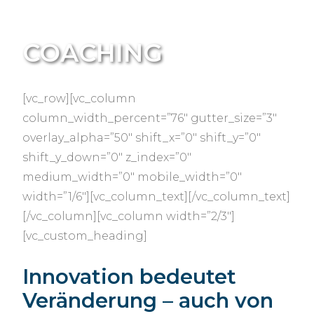
COACHING
[vc_row][vc_column
column_width_percent=”76″ gutter_size=”3″
overlay_alpha=”50″ shift_x=”0″ shift_y=”0″
shift_y_down=”0″ z_index=”0″
medium_width=”0″ mobile_width=”0″
width=”1/6″][vc_column_text][/vc_column_text]
[/vc_column][vc_column width=”2/3″]
[vc_custom_heading]
Innovation bedeutet
Veränderung – auch von