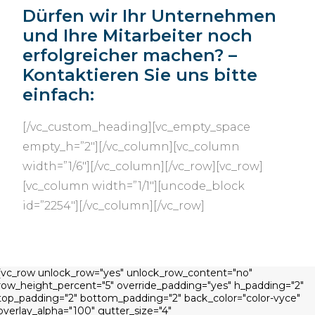
Dürfen wir Ihr Unternehmen
und Ihre Mitarbeiter noch
erfolgreicher machen? –
Kontaktieren Sie uns bitte
einfach:
[/vc_custom_heading][vc_empty_space
empty_h=”2″][/vc_column][vc_column
width=”1/6″][/vc_column][/vc_row][vc_row]
[vc_column width=”1/1″][uncode_block
id=”2254″][/vc_column][/vc_row]
[vc_row unlock_row="yes" unlock_row_content="no"
row_height_percent="5" override_padding="yes" h_padding="2"
top_padding="2" bottom_padding="2" back_color="color-vyce"
overlay_alpha="100" gutter_size="4"