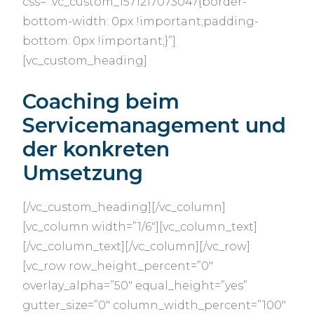
css=”.vc_custom_1571217073047{border-
bottom-width: 0px !important;padding-
bottom: 0px !important;}”]
[vc_custom_heading]
Coaching beim
Servicemanagement und
der konkreten
Umsetzung
[/vc_custom_heading][/vc_column]
[vc_column width=”1/6″][vc_column_text]
[/vc_column_text][/vc_column][/vc_row]
[vc_row row_height_percent=”0″
overlay_alpha=”50″ equal_height=”yes”
gutter_size=”0″ column_width_percent=”100″