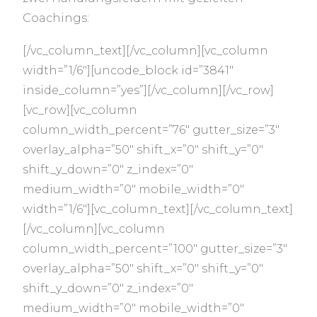
Coachings:
[/vc_column_text][/vc_column][vc_column
width=”1/6″][uncode_block id=”3841″
inside_column=”yes”][/vc_column][/vc_row]
[vc_row][vc_column
column_width_percent=”76″ gutter_size=”3″
overlay_alpha=”50″ shift_x=”0″ shift_y=”0″
shift_y_down=”0″ z_index=”0″
medium_width=”0″ mobile_width=”0″
width=”1/6″][vc_column_text][/vc_column_text]
[/vc_column][vc_column
column_width_percent=”100″ gutter_size=”3″
overlay_alpha=”50″ shift_x=”0″ shift_y=”0″
shift_y_down=”0″ z_index=”0″
medium_width=”0″ mobile_width=”0″