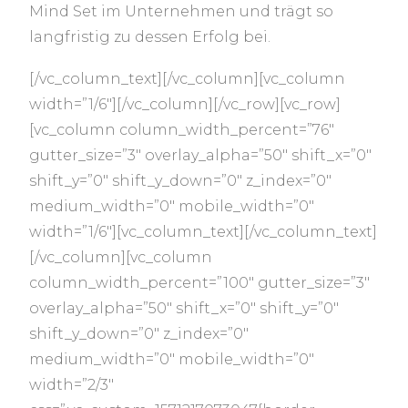
Mind Set im Unternehmen und trägt so
langfristig zu dessen Erfolg bei.
[/vc_column_text][/vc_column][vc_column
width=”1/6″][/vc_column][/vc_row][vc_row]
[vc_column column_width_percent=”76″
gutter_size=”3″ overlay_alpha=”50″ shift_x=”0″
shift_y=”0″ shift_y_down=”0″ z_index=”0″
medium_width=”0″ mobile_width=”0″
width=”1/6″][vc_column_text][/vc_column_text]
[/vc_column][vc_column
column_width_percent=”100″ gutter_size=”3″
overlay_alpha=”50″ shift_x=”0″ shift_y=”0″
shift_y_down=”0″ z_index=”0″
medium_width=”0″ mobile_width=”0″
width=”2/3″